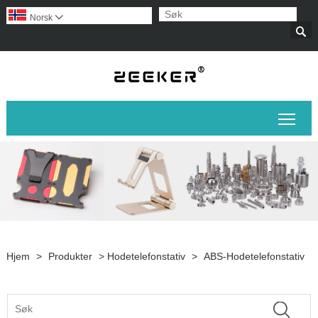
Norsk‎


Veks
Hjem
>
Produkter
>
Hodetelefonstativ
>
ABS-Hodetelefonstativ